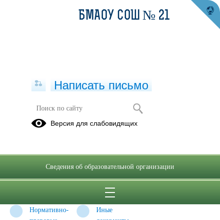
БМАОУ СОШ № 21
Написать письмо
ФУНКЦИОНАЛЬНАЯ
Версия для слабовидящих
ГРАМОТНОСТЬ
ФУНКЦИОНАЛЬНАЯ
Нормативно
Нормативно-
ГРАМОТНОСТЬ
- правовые
правовые
Сведения об образовательной организации
документы
документы
Федерального
муниципального
уровня
уровня
Нормативно-
Иные