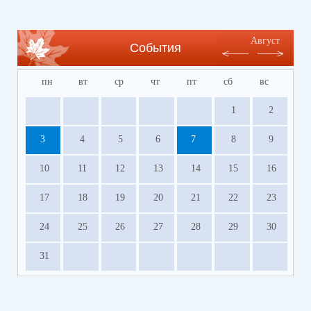
время
https://forms.yandex.ru/u/654a03d1c09c0208ebfb6335/
Август
События
⚡️Напоминаем, что в связи с очередным
отпуском специалистов ПМПК не будет работать
пн
вт
ср
чт
пт
сб
вс
с 1 по 28 июля 2026 года.
1
2
3
4
5
6
7
8
9
10
11
12
13
14
15
16
17
18
19
20
21
22
23
24
25
26
27
28
29
30
31