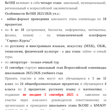
ВсОШ
включает в себя
четыре этапа
: школьный, муниципальный,
региональный и всероссийский заключительный.
Особенности ВсОШ 2025/2026 уч.г.:
online-формат проведения
школьного этапа олимпиады по
18
предметам
;
по
6 из 18
(астрономия, биология, информатика, математика,
физика, химия) - на
технологической платформе
"Сириус.Курсы"
;
по
русскому и иностранным языкам, искусству (МХК), ОБЖ,
технологии, физической культуре
- в
два этапа
: online- и очный
туры;
по
литературе
-
только очный тур
.
11 сентября
стартует
школьный этап Всероссийской олимпиады
школьников 2025/2026 учебного года
.
Принять участие в нём могут все обучающиеся
с 5 по 11
класс
по
24 общеобразовательным предметам
и обучающиеся
4
класса
по
2 предметам
:
русскому языку
и
математике
, -
подавшие
не позднее 5 сентября 2025 г.
заявление на
участие через классного руководителя ответственному за
организацию и проведение
школьного этапа ВсОШ
в
БМАОУ