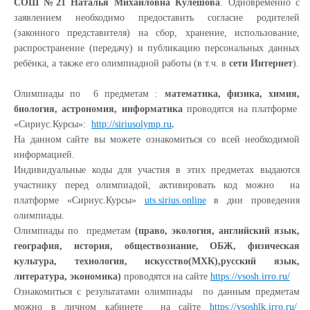
СОШ №21 Наталья Михайловна Кулешова
. Одновременно с
заявлением необходимо предоставить согласие родителей
(законного представителя) на сбор, хранение, использование,
распространение (передачу) и публикацию персональных данных
ребёнка, а также его олимпиадной работы (в т.ч. в
сети Интернет
).
Олимпиады по 6 предметам :
математика, физика, химия,
биология, астрономия, информатика
проводятся на платформе
«Сириус.Курсы»:
http://siriusolymp.ru
.
На данном сайте вы можете ознакомиться со всей необходимой
информацией.
Индивидуальные коды для участия в этих предметах выдаются
участнику перед олимпиадой, активировать код можно на
платформе «Сириус.Курсы»
uts.sirius.online
в дни проведения
олимпиады.
Олимпиады по предметам
(право, экология, английский язык,
география, история, обществознание, ОБЖ, физическая
культура, технология, искусство(МХК),русский язык,
литература, экономика)
проводятся на сайте
https://vsosh.irro.ru/
Ознакомиться с результатами олимпиады по данным предметам
можно в личном кабинете на сайте
https://vsoshlk.irro.ru/