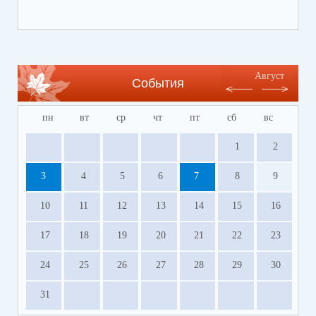
по номеру
8 908 913 14 50
.
Электронную анкету можно заполнить в любое
время
https://forms.yandex.ru/u/654a03d1c09c0208ebfb6335/
Август
События
⚡️Напоминаем, что в связи с очередным
отпуском специалистов ПМПК не будет работать
пн
вт
ср
чт
пт
сб
вс
с 1 по 28 июля 2026 года.
1
2
3
4
5
6
7
8
9
10
11
12
13
14
15
16
17
18
19
20
21
22
23
24
25
26
27
28
29
30
31