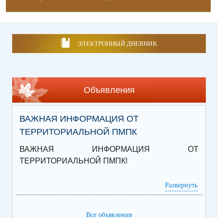
ЭЛЕКТРОННЫЙ ДНЕВНИК
Объявления
ВАЖНАЯ ИНФОРМАЦИЯ ОТ
ТЕРРИТОРИАЛЬНОЙ ПМПК
ВАЖНАЯ ИНФОРМАЦИЯ ОТ
ТЕРРИТОРИАЛЬНОЙ ПМПК!
Сегодня откроется запись на подачу документов
Развернуть
для прохождения обследования на август.
Звонки принимаются с 13:00 до 15:00
Все объявления