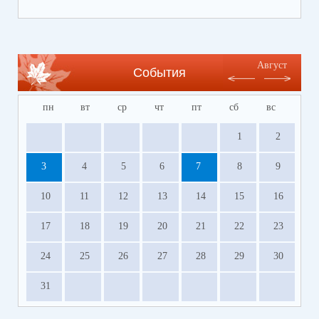
Электронную анкету можно заполнить в любое
время
https://forms.yandex.ru/u/654a03d1c09c0208ebfb6335/
Август
События
⚡️Напоминаем, что в связи с очередным
отпуском специалистов ПМПК не будет работать
пн
вт
ср
чт
пт
сб
вс
с 1 по 28 июля 2026 года.
1
2
3
4
5
6
7
8
9
10
11
12
13
14
15
16
17
18
19
20
21
22
23
24
25
26
27
28
29
30
31