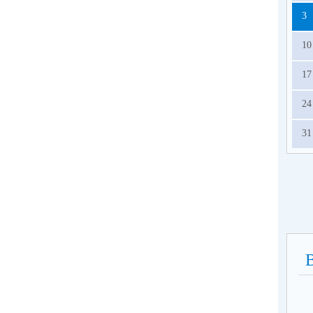
о
3
сп
ра
10
год
17
24
31