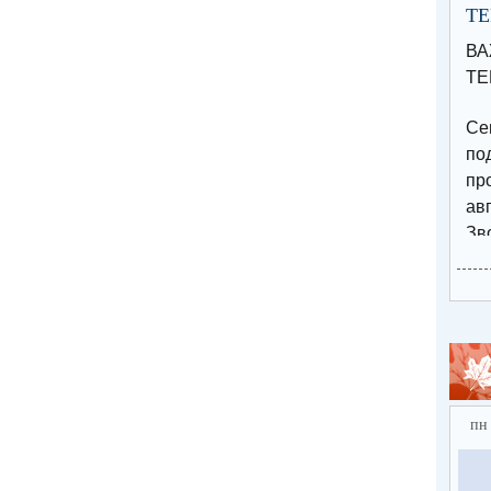
Т
В
ТЕ
Се
п
пр
авг
Зв
15
по
Эл
за
htt
ebf
пн
⚡️