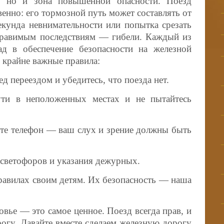
, но и зона повышенной опасности. Поезд
енно: его тормозной путь может составлять от
екунда невнимательности или попытка срезать
правимым последствиям — гибели. Каждый из
ад в обеспечение безопасности на железной
 крайне важные правила:
ед переездом и убедитесь, что поезда нет.
ути в неположенных местах и не пытайтесь
ите телефон — ваш слух и зрение должны быть
 светофоров и указания дежурных.
правилах своим детям. Их безопасность — наша
овье — это самое ценное. Поезд всегда прав, и
огу. Давайте вместе сделаем железную дорогу