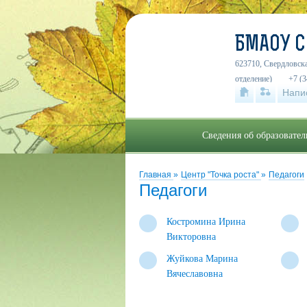
БМАОУ 
623710, Свердловска
отделение)
+7 (3
Напи
Сведения об образовате
Главная
»
Центр "Точка роста"
»
Педагоги
Педагоги
Костромина Ирина
Викторовна
Жуйкова Марина
Вячеславовна