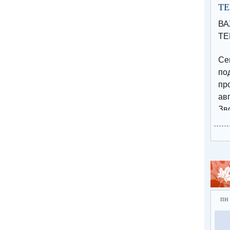
Т
В
ТЕ
Се
п
пр
авг
Зв
15
по
Эл
за
htt
ebf
пн
⚡️