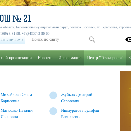
СОШ № 21
я область, Березовский муниципальный округ, поселок Лосиный, ул. Уральская, строение
4369) 3-81-90, +7 (34369) 3-80-60
сать письмо
льной организации
Новости
Информация
Центр "Точка роста"
Михайлова Ольга
Жуйков Дмитрий
Борисовна
Сергеевич
Матюшко Наталья
Ишмуратова Зульфия
Ивановна
Равильевна