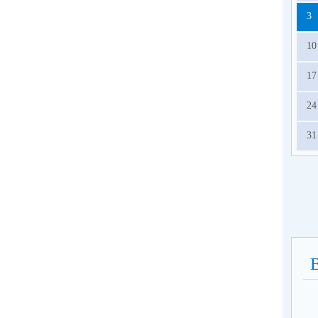
о
3
сп
ра
10
год
17
24
31