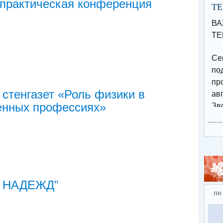
практическая конференция
Т
В
ТЕ
Се
п
пр
 стенгазет «Роль физики в
авг
енных профессиях»
Зв
15
по
Эл
за
htt
 НАДЕЖД"
ebf
пн
⚡️