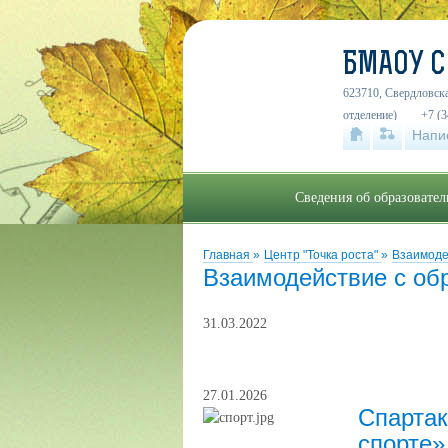
БМАОУ 
623710, Свердловска
отделение)
+7 (3
Напи
Сведения об образовате
Главная
»
Центр "Точка роста"
»
Взаимоде
Взаимодействие с об
31.03.2022
27.01.2026
Спартак
спорте»