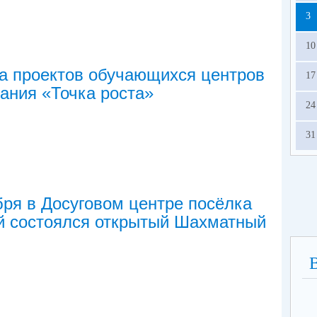
о
3
сп
ра
10
год
а проектов обучающихся центров
17
ания «Точка роста»
24
31
бря в Досуговом центре посёлка
й состоялся открытый Шахматный