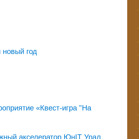
 новый год
оприятие «Квест-игра "На
жный акселератор ЮнIT Урал