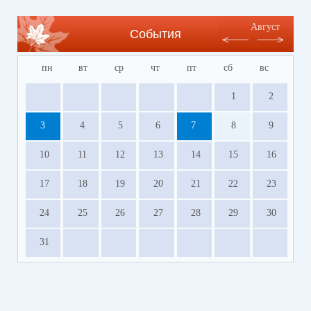
время
https://forms.yandex.ru/u/654a03d1c09c0208ebfb6335/
Август
События
⚡️Напоминаем, что в связи с очередным
отпуском специалистов ПМПК не будет работать
пн
вт
ср
чт
пт
сб
вс
с 1 по 28 июля 2026 года.
1
2
3
4
5
6
7
8
9
10
11
12
13
14
15
16
17
18
19
20
21
22
23
24
25
26
27
28
29
30
31