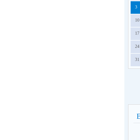
о
3
сп
ра
10
год
17
24
31