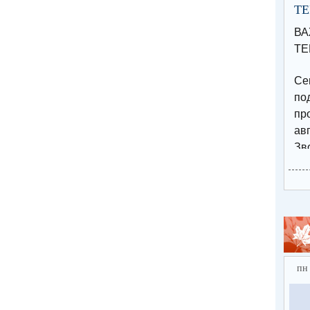
Т
В
ТЕ
Се
п
пр
авг
Зв
15
по
Эл
за
htt
ebf
пн
⚡️