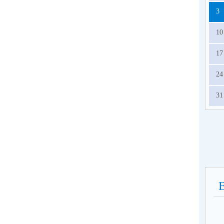
о
3
сп
ра
10
год
17
24
31