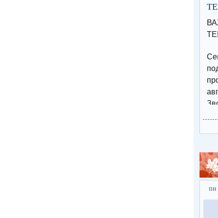
Т
В
ТЕ
Се
п
пр
авг
Зв
15
по
Эл
за
htt
ebf
пн
⚡️