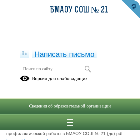
БМАОУ СОШ № 21
Написать письмо
Положение об организации
Версия для слабовидящих
индивидуальной профилактической
работы в БМАОУ СОШ № 21 (до)
20.01.2025
Сведения об образовательной организации
Положение об организации индивидуальной
профилактической работы в БМАОУ СОШ № 21 (до).pdf