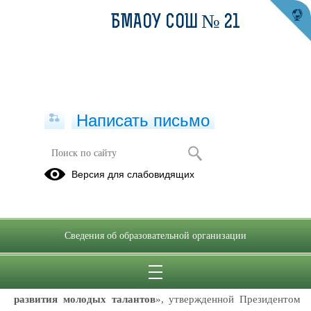
БМАОУ СОШ № 21
Написать письмо
"МЫ ГОРДОСТЬ РОССИИ"
Версия для слабовидящих
24.09.2020
Региональная общественная организация содействия
эффективному развитию творческой и инновационной
Сведения об образовательной организации
деятельности в современном образовании «Доктрина» (РОО
«Доктрина») в соответствии с основными положениями
«
Концепции общенациональной системы выявления и
развития молодых талантов
», утвержденной Президентом